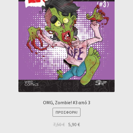
OMG, Zombie! #3 από 3
ΠΡΟΣΦΟΡΆ!
7,50
€
5,90
€