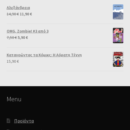
Αλεξάνδρεια
14,90
€
11,90
€
OMG, Zombie! #3 από 3
7,50
€
5,90
€
Κατανοώντας τα Κόμικς: Η Αόρατη Τέχνη
15,90
€
Menu
Προϊόντα