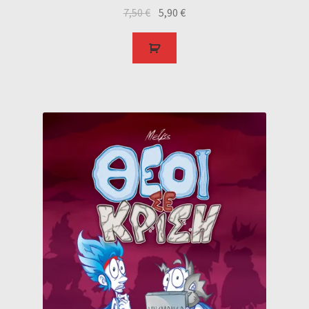
7,50
€
5,90
€