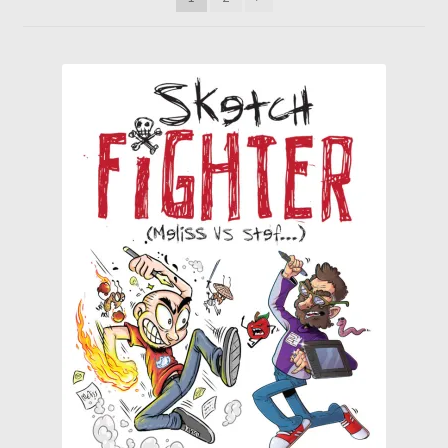
Wishlist
Wishlist
Λίστα επιθυμιών
Καλάθι
Πληρωμή
Ο λογαριασμός μου
Όροι χρήσης
Επικοινωνία
Νέα