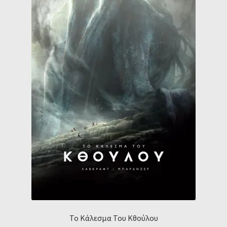
Το Κάλεσμα Του Κθούλου