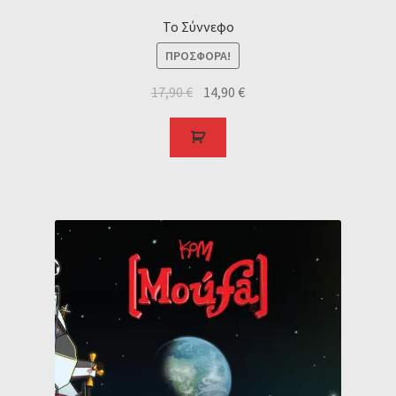
Το Σύννεφο
ΠΡΟΣΦΟΡΆ!
17,90
€
14,90
€