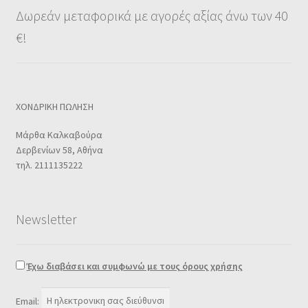
Wishlist
Δωρεάν μεταφορικά με αγορές αξίας άνω των 40
€!
Wishlist
Λίστα επιθυμιών
ΧΟΝΔΡΙΚΗ ΠΩΛΗΣΗ
Καλάθι
Μάρθα Καλκαβούρα
Πληρωμή
Δερβενίων 58, Αθήνα
τηλ. 2111135222
Ο λογαριασμός μου
Newsletter
Όροι χρήσης
Επικοινωνία
Έχω διαβάσει και συμφωνώ με τους όρους χρήσης
Νέα
Email: