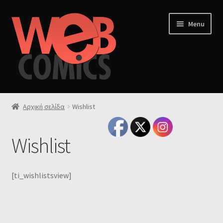
Skip
Skip
Menu
to
to
navigation
content
Αρχική
Αρχική σελίδα
Wishlist
Store Manager
Wishlist
Unsubscribe
Vendor Membership
[ti_wishlistsview]
Vendor Registration