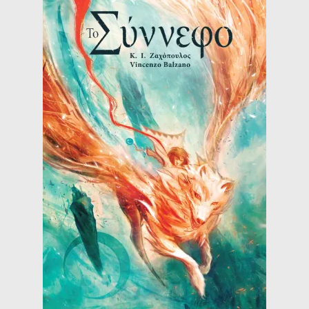
Wishlist
Wishlist
Λίστα επιθυμιών
Καλάθι
Πληρωμή
Ο λογαριασμός μου
Όροι χρήσης
Επικοινωνία
Νέα