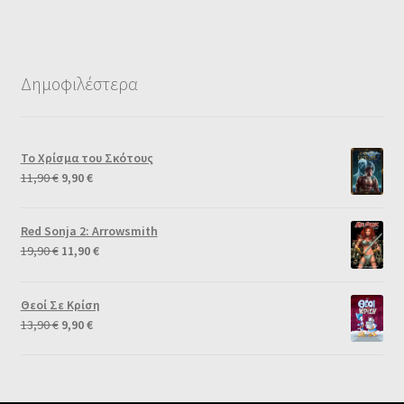
Δημοφιλέστερα
Το Χρίσμα του Σκότους
11,90
€
9,90
€
Red Sonja 2: Arrowsmith
19,90
€
11,90
€
Θεοί Σε Κρίση
13,90
€
9,90
€