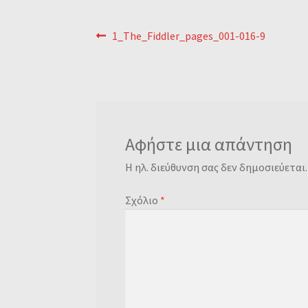
Πλοήγηση
Previous
1_The_Fiddler_pages_001-016-9
post:
άρθρων
Αφήστε μια απάντηση
Η ηλ. διεύθυνση σας δεν δημοσιεύεται.
Σχόλιο
*