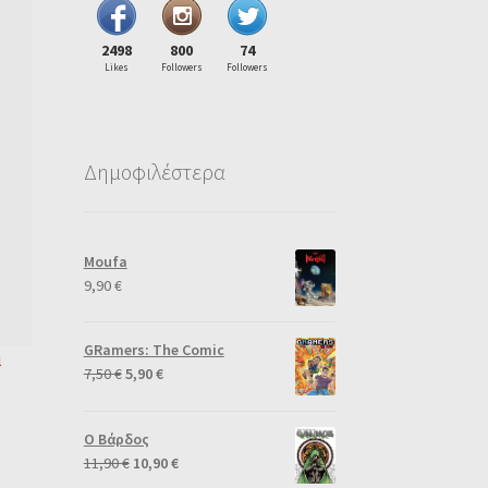
2498
800
74
Likes
Followers
Followers
Δημοφιλέστερα
Moufa
9,90
€
GRamers: The Comic
ι
7,50
€
5,90
€
Ο Βάρδος
11,90
€
10,90
€