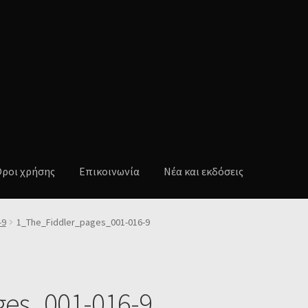
ροι χρήσης
Επικοινωνία
Νέα και εκδόσεις
embership
Vendor Registration
Wishlist
Wishlist
Λίστα επιθυμιών
-9
1_The_Fiddler_pages_001-016-9
χρήσης
Επικοινωνία
Νέα
ges_001-016-9