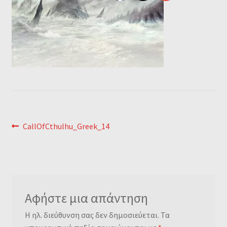
Wishlist
Wishlist
Λίστα επιθυμιών
Καλάθι
Πληρωμή
Πλοήγηση
Previous
CallOfCthulhu_Greek_14
Ο λογαριασμός μου
post:
άρθρων
Όροι χρήσης
Επικοινωνία
Αφήστε μια απάντηση
Η ηλ. διεύθυνση σας δεν δημοσιεύεται.
Τα
Νέα