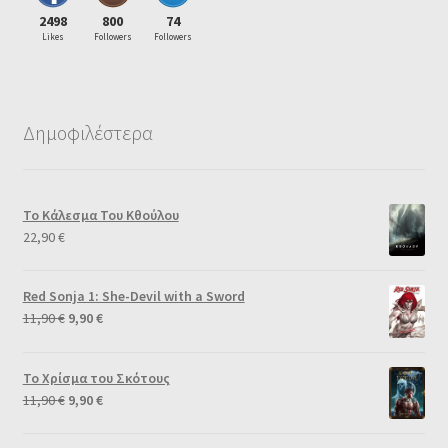
2498
800
74
Likes
Followers
Followers
Δημοφιλέστερα
Το Κάλεσμα Του Κθούλου
22,90
€
Red Sonja 1: She-Devil with a Sword
11,90
€
9,90
€
Το Χρίσμα του Σκότους
11,90
€
9,90
€