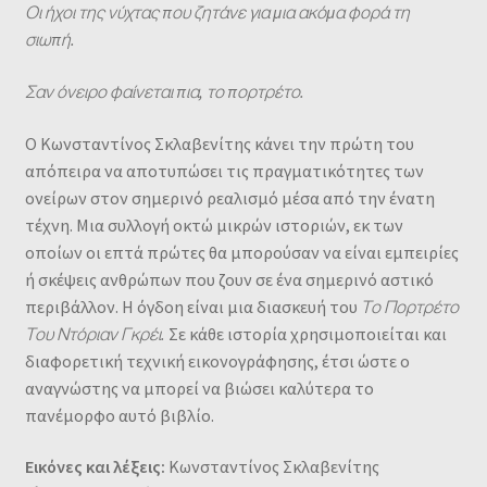
Οι ήχοι της νύχτας που ζητάνε για μια ακόμα φορά τη
σιωπή.
Σαν όνειρο φαίνεται πια, το πορτρέτο.
Ο Κωνσταντίνος Σκλαβενίτης κάνει την πρώτη του
απόπειρα να αποτυπώσει τις πραγματικότητες των
ονείρων στον σημερινό ρεαλισμό μέσα από την ένατη
τέχνη. Μια συλλογή οκτώ μικρών ιστοριών, εκ των
οποίων οι επτά πρώτες θα μπορούσαν να είναι εμπειρίες
ή σκέψεις ανθρώπων που ζουν σε ένα σημερινό αστικό
περιβάλλον. Η όγδοη είναι μια διασκευή του
Το Πορτρέτο
Του Ντόριαν Γκρέι.
Σε κάθε ιστορία χρησιμοποιείται και
διαφορετική τεχνική εικονογράφησης, έτσι ώστε ο
αναγνώστης να μπορεί να βιώσει καλύτερα το
πανέμορφο αυτό βιβλίο.
Εικόνες και λέξεις:
Κωνσταντίνος Σκλαβενίτης