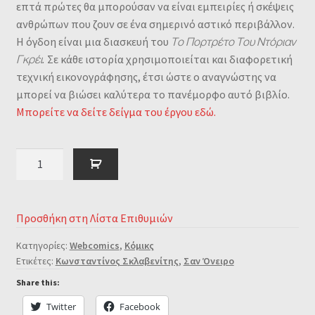
επτά πρώτες θα μπορούσαν να είναι εμπειρίες ή σκέψεις
ανθρώπων που ζουν σε ένα σημερινό αστικό περιβάλλον.
Η όγδοη είναι μια διασκευή του
Το Πορτρέτο Του Ντόριαν
Γκρέι.
Σε κάθε ιστορία χρησιμοποιείται και διαφορετική
τεχνική εικονογράφησης, έτσι ώστε ο αναγνώστης να
μπορεί να βιώσει καλύτερα το πανέμορφο αυτό βιβλίο.
Μπορείτε να δείτε δείγμα του έργου εδώ.
Σαν
Όνειρο
ποσότητα
Προσθήκη στη Λίστα Επιθυμιών
Κατηγορίες:
Webcomics
,
Κόμικς
Ετικέτες:
Κωνσταντίνος Σκλαβενίτης
,
Σαν Όνειρο
Share this:
Twitter
Facebook