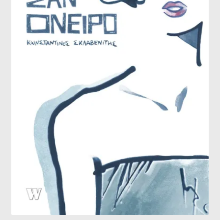
Wishlist
Wishlist
Λίστα επιθυμιών
Καλάθι
Πληρωμή
Ο λογαριασμός μου
Όροι χρήσης
Επικοινωνία
Νέα