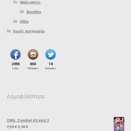
Webcomics
Bundles
Άλλα
Χωρίς κατηγορία
2498
800
74
Likes
Followers
Followers
Δημοφιλέστερα
OMG, Zombie! #3 από 3
7,50
€
5,90
€