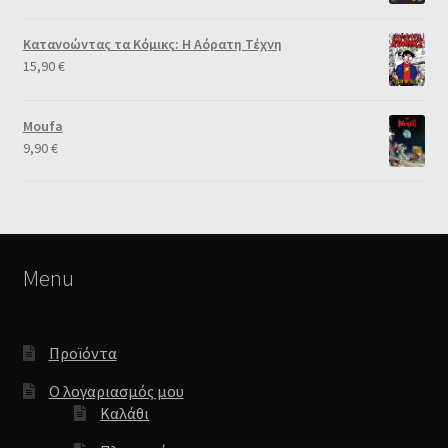
Κατανοώντας τα Κόμικς: Η Αόρατη Τέχνη
15,90
€
Moufa
9,90
€
Menu
Προϊόντα
Ο λογαριασμός μου
Καλάθι